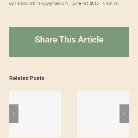
By
Hellosunshineng@gmail.com
|
June 1st, 2016
|
Creative
Share This Article
Related Posts
Is the
Work to
traditional
live, don’t
office a
live to
thing of
work