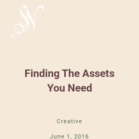
Skip
to
content
Tog
Nav
HOME
ABOUT
Finding The Assets
You Need
WORK
Creative
June 1, 2016